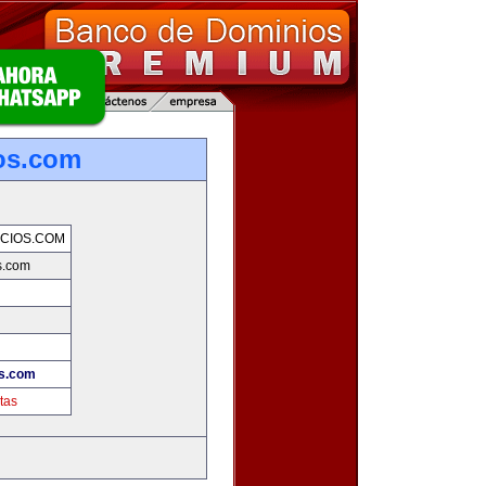
os.com
CIOS.COM
s.com
s.com
tas