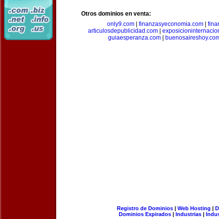
Otros dominios en venta:
only9.com
|
finanzasyeconomia.com
|
fin
articulosdepublicidad.com
|
exposicioninternacio
guiaesperanza.com
|
buenosaireshoy.co
Registro de Dominios
|
Web Hosting
|
D
Dominios Expirados
|
Industrias
|
Indu