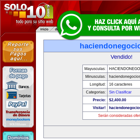
haciendonegoci
Vendido!
Mayusculas:
HACIENDONEGO
Minusculas:
haciendonegocio
Longitud:
16 caracteres
Categorias:
Sin Clasificar
Precio:
$2,400.00
Visitar!
haciendonegocio
Serán consideradas ofer