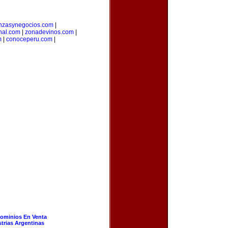
anzasynegocios.com
|
nal.com
|
zonadevinos.com
|
m
|
conoceperu.com
|
ominios En Venta
strias Argentinas