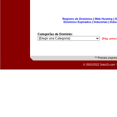
Registro de Dominios
|
Web Hosting
|
D
Dominios Expirados
|
Industrias
|
Indu
Categorías de Dominio:
[Pág. princi
** Precios expre
© 2002/2022 Solo10.com