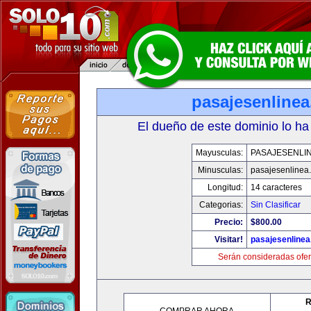
pasajesenline
El dueño de este dominio lo ha
Mayusculas:
PASAJESENLI
Minusculas:
pasajesenlinea
Longitud:
14 caracteres
Categorias:
Sin Clasificar
Precio:
$800.00
Visitar!
pasajesenline
Serán consideradas ofer
R