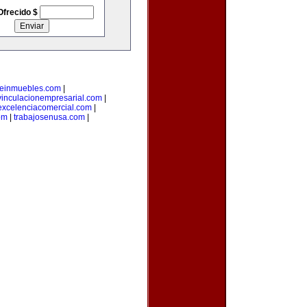
Ofrecido $
deinmuebles.com
|
vinculacionempresarial.com
|
excelenciacomercial.com
|
om
|
trabajosenusa.com
|