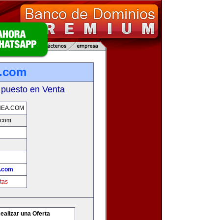
a.com
 puesto en Venta
NEA.COM
.com
a.com
tas
ealizar una Oferta