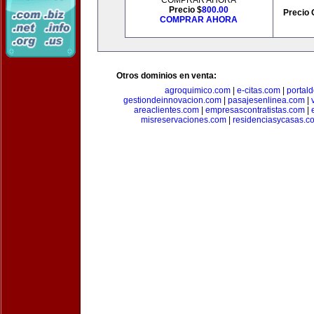
COMPRAR AHORA
Precio $
800.00
Precio 
COMPRAR AHORA
Otros dominios en venta:
agroquimico.com
|
e-citas.com
|
portal
gestiondeinnovacion.com
|
pasajesenlinea.com
|
areaclientes.com
|
empresascontratistas.com
|
misreservaciones.com
|
residenciasycasas.c