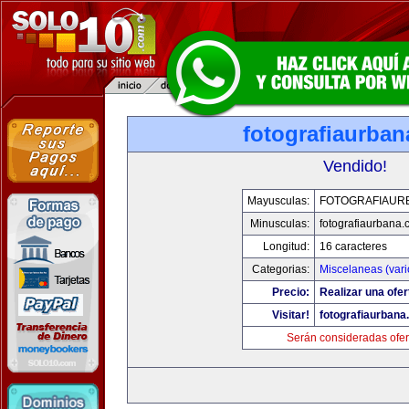
fotografiaurba
Vendido!
Mayusculas:
FOTOGRAFIAUR
Minusculas:
fotografiaurbana
Longitud:
16 caracteres
Categorias:
Miscelaneas (vari
Precio:
Realizar una ofer
Visitar!
fotografiaurbana
Serán consideradas ofer