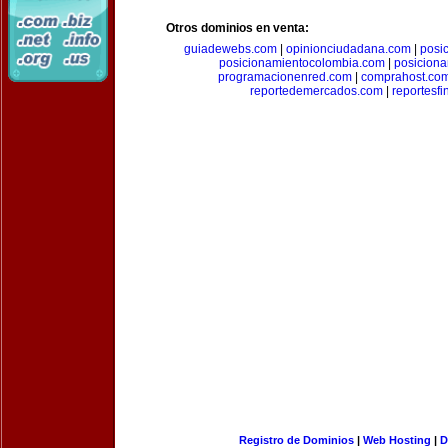
Otros dominios en venta:
guiadewebs.com
|
opinionciudadana.com
|
posi
posicionamientocolombia.com
|
posicion
programacionenred.com
|
comprahost.co
reportedemercados.com
|
reportesf
Registro de Dominios
|
Web Hosting
|
D