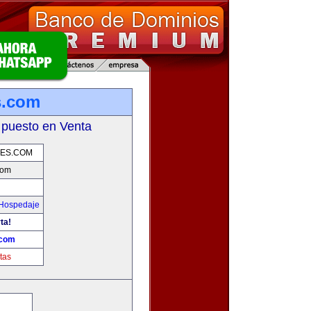
s.com
 puesto en Venta
JES.COM
com
 Hospedaje
ta!
.com
tas