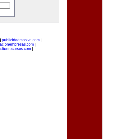
|
publicidadmasiva.com
|
macionempresas.com
|
stionrecursos.com
|