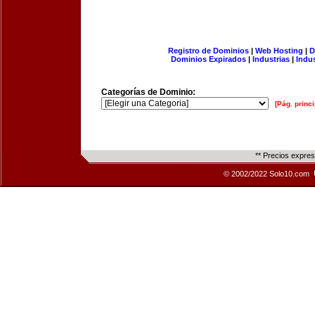
Registro de Dominios
|
Web Hosting
|
D
Dominios Expirados
|
Industrias
|
Indu
Categorías de Dominio:
[Pág. princi
** Precios expre
© 2002/2022 Solo10.com