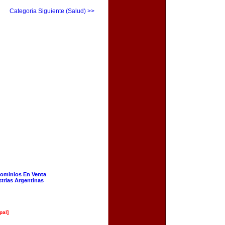
Categoria Siguiente (Salud) >>
ominios En Venta
strias Argentinas
pal]